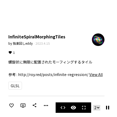
InfiniteSpiralMorphingTiles
by
独楽回しeddy
·
2023.4.15
1
螺旋状に無限に配置されたモーフィングするタイル

参考 : http://roy.red/posts/infinite-regression/
View All
GLSL
more_horiz
share
pause
code
visibility
fullscreen