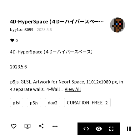
4D-HyperSpace (４Dーハイパースペース）
by
j4son3099
·
2023.5.6
0
4D-HyperSpace (４Dーハイパースペース）

2023.5.6

p5js. GLSL. Artwork for Neort Space, 11012x1080 px, in 
4 separate walls.  4-Wall ...
View All
glsl
p5js
day2
CURATION_FREE_2
more_horiz
share
pause
code
visibility
fullscreen