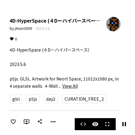
4D-HyperSpace (４Dーハイパースペース）
by
j4son3099
·
2023.5.6
0
4D-HyperSpace (４Dーハイパースペース）

2023.5.6

p5js. GLSL. Artwork for Neort Space, 11012x1080 px, in 
4 separate walls.  4-Wall ...
View All
glsl
p5js
day2
CURATION_FREE_2
more_horiz
share
pause
code
visibility
fullscreen