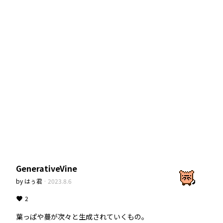
GenerativeVine
by
はぅ君
·
2023.8.6
2
葉っぱや蔓が次々と生成されていくもの。