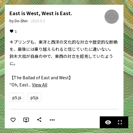
East is West, West is East.
by
Do-Shin
·
2023.9.3
1
キプリングも、東洋と西洋の文化的な対立や歴史的な断絶
を、最後には乗り越えられると信じていたに違いない。

鈴木大拙が自身の中で、東西の対立を超克していたよう
に。

【The Ballad of East and West】

“Oh, East...
View All
p5.js
p5js
more_horiz
share
visibility
fullscreen