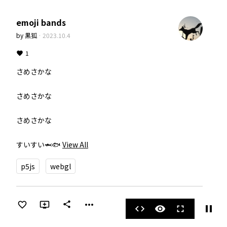
emoji bands
by
黒狐
·
2023.10.4
1
さめさかな

さめさかな

さめさかな

すいすい🦈🐟
View All
p5js
webgl
more_horiz
share
pause
code
visibility
fullscreen