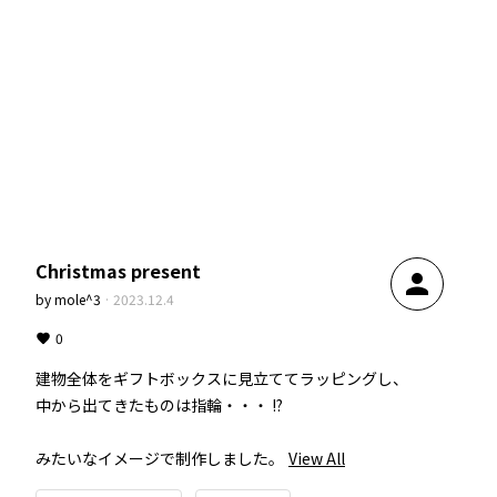
Christmas present
person
by
mole^3
·
2023.12.4
0
建物全体をギフトボックスに見立ててラッピングし、

中から出てきたものは指輪・・・ !?

みたいなイメージで制作しました。
View All