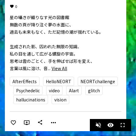
0
星の囁きが織りなす光の図書館

無数の頁が降り注ぐ夢の水面に、

過去も未来もなく、ただ記憶の潮が揺れている。

生成された影、囚われた無限の知識、

私の目を通して広がる螺旋の宇宙。

思考は雲のごとく、手を伸ばせば形を変え、

言葉は風に溶け、音...
View All
AfterEffects
HelloNEORT
NEORTchallenge
Psychedelic
video
AIart
glitch
hallucinations
vision
more_horiz
share
volume_off
visibility
fullscreen