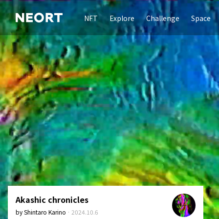
NFT
Explore
Challenge
Space
Akashic chronicles
by
Shintaro Karino
·
2024.10.6