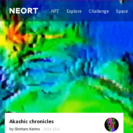
NFT
Explore
Challenge
Space
Akashic chronicles
by
Shintaro Karino
·
2024.10.6