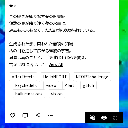
0
星の囁きが織りなす光の図書館

無数の頁が降り注ぐ夢の水面に、

過去も未来もなく、ただ記憶の潮が揺れている。

生成された影、囚われた無限の知識、

私の目を通して広がる螺旋の宇宙。

思考は雲のごとく、手を伸ばせば形を変え、

言葉は風に溶け、音...
View All
AfterEffects
HelloNEORT
NEORTchallenge
Psychedelic
video
AIart
glitch
hallucinations
vision
more_horiz
share
volume_off
visibility
fullscreen