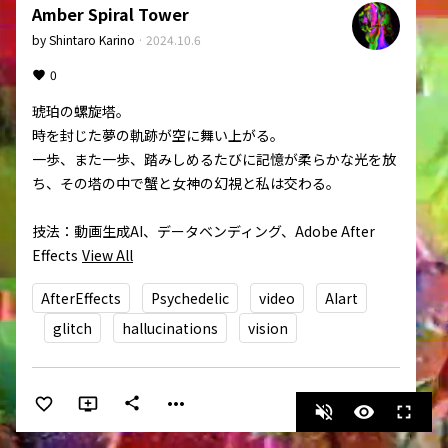
Amber Spiral Tower
by
Shintaro Karino
·
2024.10.6
0
琥珀の螺旋塔。

時を封じた夢の軌跡が空に舞い上がる。

一歩、また一歩、踏みしめるたびに記憶が柔らかな光を放
ち、その塔の中で蟹と女神の幻視と私は交わる。

技法：動画生成AI、データベンディング、Adobe After 
Effects
View All
AfterEffects
Psychedelic
video
AIart
glitch
hallucinations
vision
more_horiz
share
volume_off
visibility
fullscreen