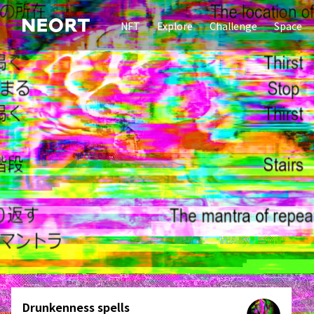
NFT
Explore
Challenge
Space
Drunkenness spells