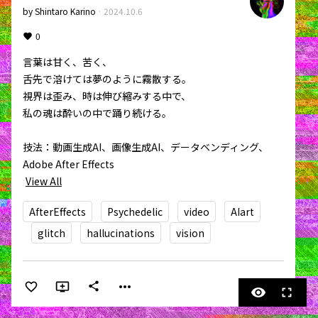
by
Shintaro Karino
·
2024.10.6
0
言葉は甘く、苦く、

舌先で溶けては夢のように霧散する。

視界は歪み、時は伸び縮みする中で、

私の魂は酔いの中で踊り続ける。

技法：動画生成AI、画像生成AI、データベンディング、
View All
AfterEffects
Psychedelic
video
AIart
glitch
hallucinations
vision
more_horiz
share
visibility
fullscreen