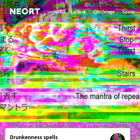
NFT
Explore
Challenge
Space
Drunkenness spells