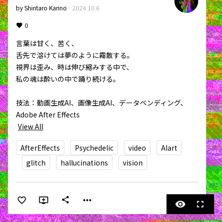
by
Shintaro Karino
·
2024.10.6
0
言葉は甘く、苦く、

舌先で溶けては夢のように霧散する。

視界は歪み、時は伸び縮みする中で、

私の魂は酔いの中で踊り続ける。

技法：動画生成AI、画像生成AI、データベンディング、
View All
AfterEffects
Psychedelic
video
AIart
glitch
hallucinations
vision
more_horiz
share
visibility
fullscreen