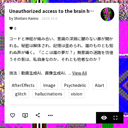
Unauthorized access to the brain has been detected
by
Shintaro Karino
·
2024.10.6
0
コードと神経が絡み合い、意識の深淵に鍵のない扉が開か
れる。秘密は解体され、記憶は歪められ、誰のものとも知
れぬ声が囁く。「ここは誰の夢だ？」無意識の迷路を彷徨
うその影は、私自身なのか、それとも他者なのか？

技法：動画生成AI、画像生成AI、...
View All
AfterEffects
Image
Psychedelic
AIart
glitch
hallucinations
vision
more_horiz
share
visibility
fullscreen