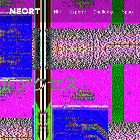
NFT
Explore
Challenge
Space