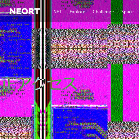
NFT
Explore
Challenge
Space