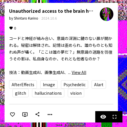
Unauthorized access to the brain has been detected
by
Shintaro Karino
·
2024.10.6
0
コードと神経が絡み合い、意識の深淵に鍵のない扉が開か
れる。秘密は解体され、記憶は歪められ、誰のものとも知
れぬ声が囁く。「ここは誰の夢だ？」無意識の迷路を彷徨
うその影は、私自身なのか、それとも他者なのか？

技法：動画生成AI、画像生成AI、...
View All
AfterEffects
Image
Psychedelic
AIart
glitch
hallucinations
vision
more_horiz
share
visibility
fullscreen