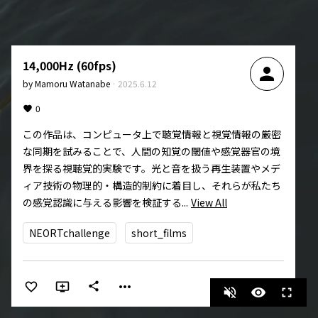
14,000Hz (60fps)
person
by
Mamoru Watanabe
·
2025.6.12
0
この作品は、コンピュータ上で聴覚情報と視覚情報の厳密
な同期を試みることで、人間の知覚の閾値や感覚器官の境
界を探る視聴覚的実験です。光と音を扱う再生装置やメデ
ィア技術の物理的・構造的制約に着目し、それらが私たち
の感覚認識に与える影響を検証する...
View All
NEORTchallenge
short_films
more_horiz
share
volume_off
visibility
fullscreen