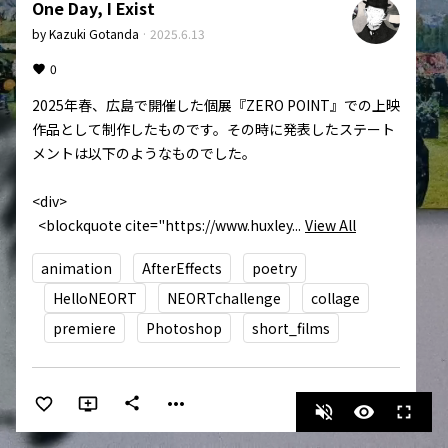
One Day, I Exist
by
Kazuki Gotanda
·
2025.6.13
0
2025年春、広島で開催した個展『ZERO POINT』での上映
作品として制作したものです。その時に発表したステート
メントは以下のようなものでした。

<div>

  <blockquote cite="https://www.huxley...
View All
animation
AfterEffects
poetry
HelloNEORT
NEORTchallenge
collage
premiere
Photoshop
short_films
more_horiz
share
volume_off
visibility
fullscreen