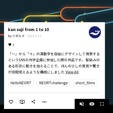
kan suji from 1 to 10
by
ツダルマ
·
2025.6.13
1
「一」から「十」の漢数字を自由にデザインして発表する
というSNSの作字企画に参加した際の作品です。 馴染みの
ある形状に動きを加えることで、ほんの少しの発見や驚き
が垣間見えるような構成にしました
View All
HelloNEORT
NEORTchallenge
short_films
more_horiz
share
volume_off
visibility
fullscreen