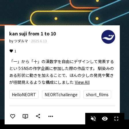
kan suji from 1 to 10
by
ツダルマ
·
2025.6.13
1
「一」から「十」の漢数字を自由にデザインして発表する
というSNSの作字企画に参加した際の作品です。 馴染みの
ある形状に動きを加えることで、ほんの少しの発見や驚き
が垣間見えるような構成にしました
View All
HelloNEORT
NEORTchallenge
short_films
more_horiz
share
volume_off
visibility
fullscreen