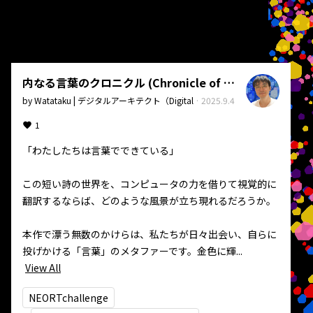
内なる言葉のクロニクル (Chronicle of Inner Words)
by
Watataku | デジタルアーキテクト（Digital Architect）
·
2025.9.4
1
「わたしたちは言葉でできている」

この短い詩の世界を、コンピュータの力を借りて視覚的に
翻訳するならば、どのような風景が立ち現れるだろうか。

本作で漂う無数のかけらは、私たちが日々出会い、自らに
投げかける「言葉」のメタファーです。金色に輝...
View All
NEORTchallenge