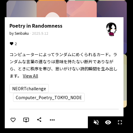
Poetry in Randomness
by
Senbaku
·
2025.9.12
2
コンピューターによってランダムにめくられるカード。ラ
ンダムな言葉の連なりは意味を持たない断片でありなが
ら、ときに秩序を帯び、思いがけない詩的瞬間を生み出し
ます。
View All
NEORTchallenge
Computer_Poetry_TOKYO_NODE
more_horiz
share
volume_off
visibility
fullscreen