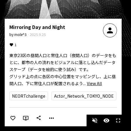
Mirroring Day and Night
person
by
mole^3
·
2025.9.25
1
東京23区の昼間人口と常住人口（夜間人口）のデータをも
とに、都市の人の流れをビジュアルに落とし込んだデータ
スケープ（データを絵的に使う試み）です。  

グリッド上の点に各区の中心位置をマッピングし、上に昼
間人口、下に常住人口が配置されるよう...
View All
NEORTchallenge
Actor_Network_TOKYO_NODE
more_horiz
share
volume_off
visibility
fullscreen