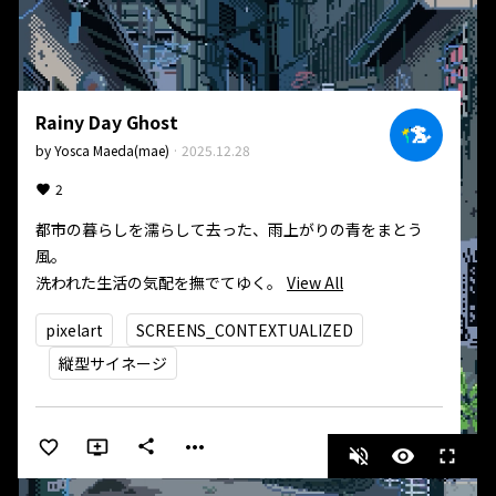
Rainy Day Ghost
by
Yosca Maeda(mae)
·
2025.12.28
2
都市の暮らしを濡らして去った、雨上がりの青をまとう
風。

洗われた生活の気配を撫でてゆく。
View All
pixelart
SCREENS_CONTEXTUALIZED
縦型サイネージ
more_horiz
share
volume_off
visibility
fullscreen