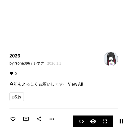
2026
by
reona396 / レオナ
·
2026.1.1
0
今年もよろしくお願いします。
View All
p5.js
more_horiz
share
pause
code
visibility
fullscreen