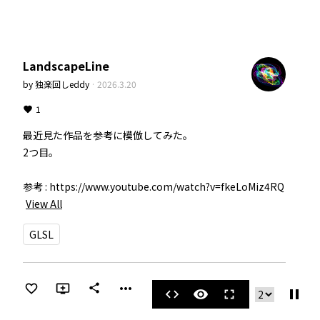
LandscapeLine
by
独楽回しeddy
·
2026.3.20
1
最近見た作品を参考に模倣してみた。

2つ目。

参考 : https://www.youtube.com/watch?v=fkeLoMiz4RQ
View All
GLSL
more_horiz
share
pause
code
visibility
fullscreen