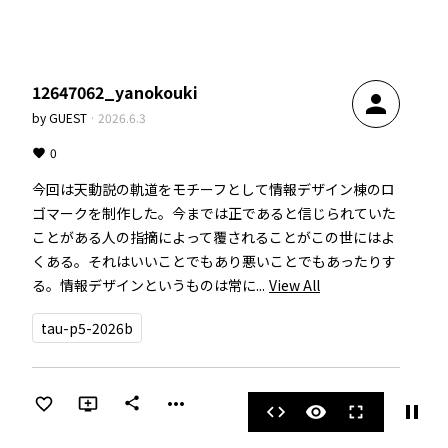
12647062_yanokouki
person
by
GUEST
·
2026.6.3
0
今回は天動説の軌道をモチーフとして情報デザイン棟のロ
ゴマークを制作した。今までは正であると信じられていた
ことがある人の指摘によって覆されることがこの世にはよ
くある。それはいいことでもあり悪いことでもあったりす
る。情報デザインというものは常に...
View All
tau-p5-2026b
more_horiz
share
pause
code
visibility
fullscreen