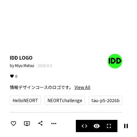
IDD LOGO
by
Miyu Matsui
·
2026.6.5
0
情報デザインコースのロゴです。
View All
HelloNEORT
NEORTchallenge
tau-p5-2026b
more_horiz
share
pause
code
visibility
fullscreen