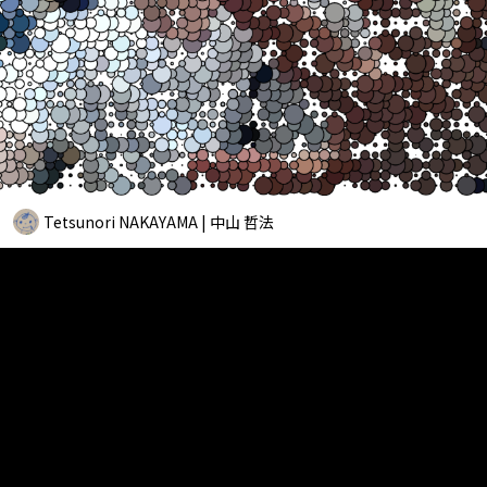
Tetsunori NAKAYAMA | 中山 哲法