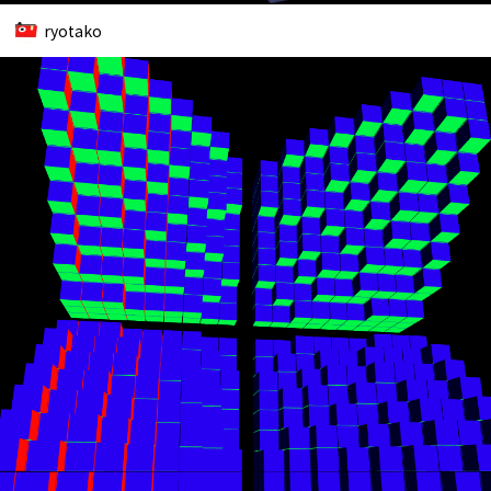
ryotako