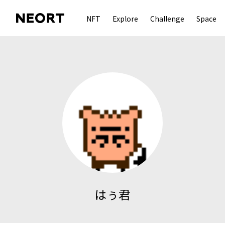
NFT
Explore
Challenge
Space
はぅ君