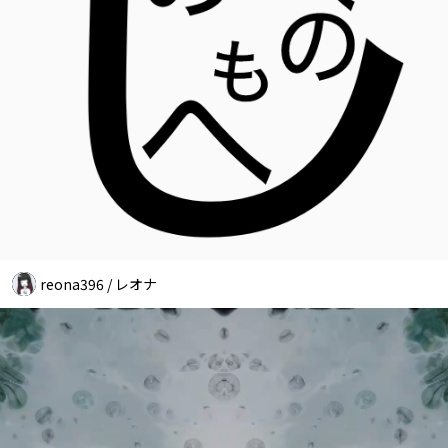
reona396 / レオナ