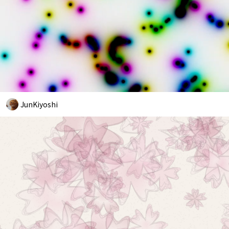
JunKiyoshi