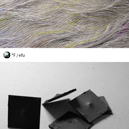
°F / efu