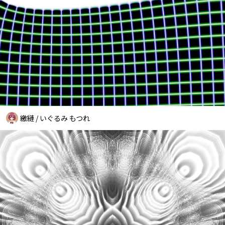
繳縺 / いぐるみ もつれ