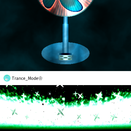
Trance_Mode❀