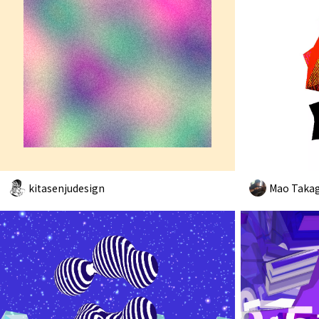
kitasenjudesign
Mao Takag