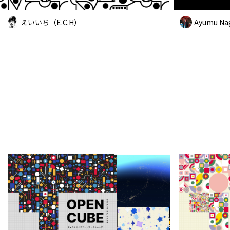
えいいち（E.C.H）
Ayumu Na