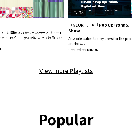
38
playlist_play
『NEORT』×『Pop Up! YohaS』 D
Show
日、17日に開催されたジェネラティブアート
pen Cube"にて参加者によって制作され
Artworks submited by users for the pr
art show. ...
I
Created by
NIINOMI
View more Playlists
Popular