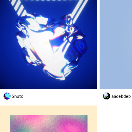
Shuto
aadebdeb