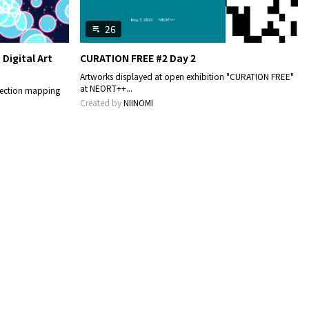
26
playlist_play
igital Art
CURATION FREE #2 Day 2
Artworks displayed at open exhibition "CURATION FREE"
at NEORT++...
ojection mapping
Created by
NIINOMI