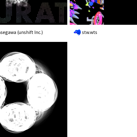
egawa (unshift Inc.)
stw.wts