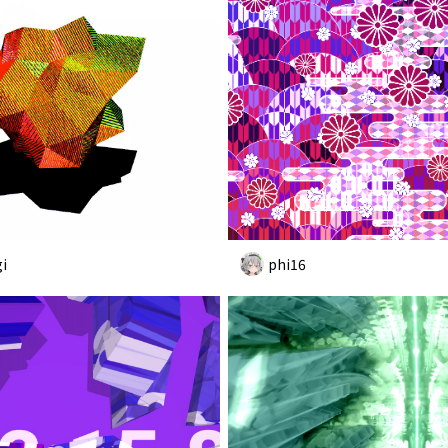
i
phi16