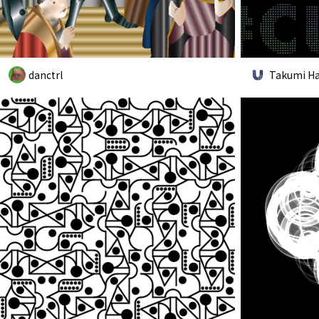
danctrl
Takumi Has