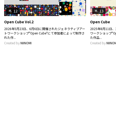
12
13
playlist_play
playlist_play
Open Cube Vol.2
Open Cube
2026年5月23日、6月6日に開催されたジェネラティブアー
2025年8月11
トワークショップ"Open Cube"にて参加者によって制作さ
ワークショップ"O
れた作...
た作品...
Created by
NIINOMI
Created by
NIINOM