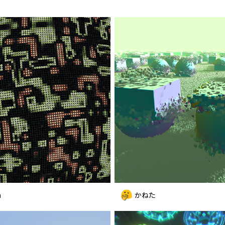
n
かねた